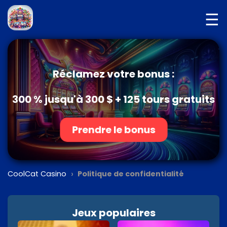
☰
Réclamez votre bonus :
300 % jusqu'à 300 $ + 125 tours gratuits
Prendre le bonus
›
CoolCat Casino
Politique de confidentialité
Jeux populaires