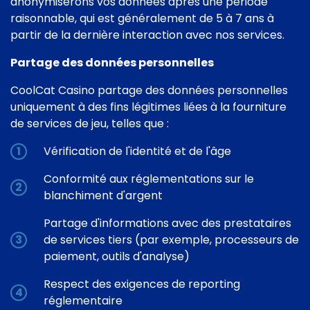
anonymiserons vos données après une période
raisonnable, qui est généralement de 5 à 7 ans à
partir de la dernière interaction avec nos services.
Partage des données personnelles
CoolCat Casino partage des données personnelles
uniquement à des fins légitimes liées à la fourniture
de services de jeu, telles que :
Vérification de l'identité et de l'âge
Conformité aux réglementations sur le
blanchiment d'argent
Partage d'informations avec des prestataires
de services tiers (par exemple, processeurs de
paiement, outils d'analyse)
Respect des exigences de reporting
réglementaire