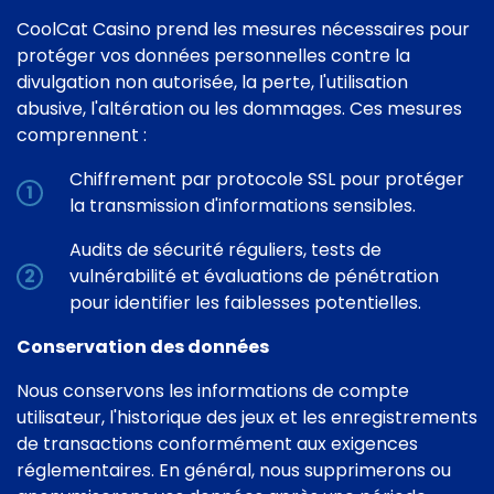
CoolCat Casino prend les mesures nécessaires pour
protéger vos données personnelles contre la
divulgation non autorisée, la perte, l'utilisation
abusive, l'altération ou les dommages. Ces mesures
comprennent :
Chiffrement par protocole SSL pour protéger
la transmission d'informations sensibles.
Audits de sécurité réguliers, tests de
vulnérabilité et évaluations de pénétration
pour identifier les faiblesses potentielles.
Conservation des données
Nous conservons les informations de compte
utilisateur, l'historique des jeux et les enregistrements
de transactions conformément aux exigences
réglementaires. En général, nous supprimerons ou