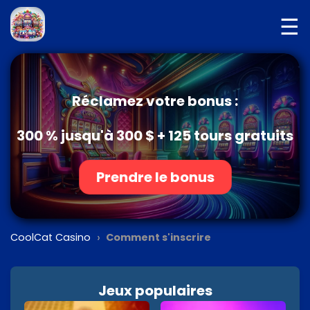
☰
Réclamez votre bonus :
300 % jusqu'à 300 $ + 125 tours gratuits
Prendre le bonus
›
CoolCat Casino
Comment s'inscrire
Jeux populaires