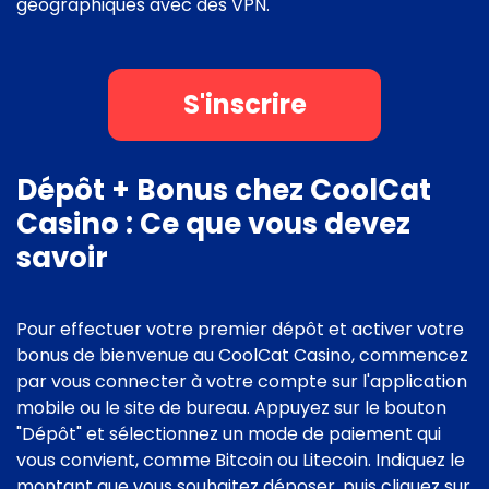
géographiques avec des VPN.
S'inscrire
Dépôt + Bonus chez CoolCat
Casino : Ce que vous devez
savoir
Pour effectuer votre premier dépôt et activer votre
bonus de bienvenue au CoolCat Casino, commencez
par vous connecter à votre compte sur l'application
mobile ou le site de bureau. Appuyez sur le bouton
"Dépôt" et sélectionnez un mode de paiement qui
vous convient, comme Bitcoin ou Litecoin. Indiquez le
montant que vous souhaitez déposer, puis cliquez sur