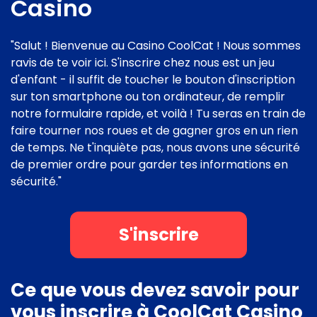
Casino
"Salut ! Bienvenue au Casino CoolCat ! Nous sommes
ravis de te voir ici. S'inscrire chez nous est un jeu
d'enfant - il suffit de toucher le bouton d'inscription
sur ton smartphone ou ton ordinateur, de remplir
notre formulaire rapide, et voilà ! Tu seras en train de
faire tourner nos roues et de gagner gros en un rien
de temps. Ne t'inquiète pas, nous avons une sécurité
de premier ordre pour garder tes informations en
sécurité."
S'inscrire
Ce que vous devez savoir pour
vous inscrire à CoolCat Casino