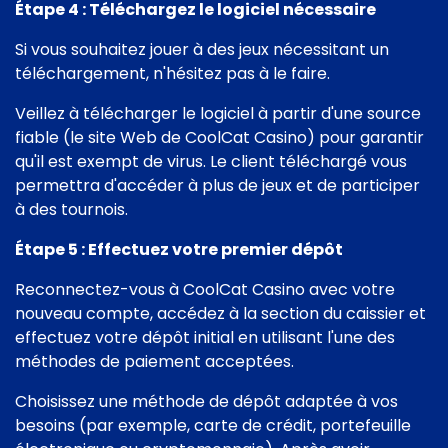
Étape 4 : Téléchargez le logiciel nécessaire
Si vous souhaitez jouer à des jeux nécessitant un
téléchargement, n'hésitez pas à le faire.
Veillez à télécharger le logiciel à partir d'une source
fiable (le site Web de CoolCat Casino) pour garantir
qu'il est exempt de virus. Le client téléchargé vous
permettra d'accéder à plus de jeux et de participer
à des tournois.
Étape 5 : Effectuez votre premier dépôt
Reconnectez-vous à CoolCat Casino avec votre
nouveau compte, accédez à la section du caissier et
effectuez votre dépôt initial en utilisant l'une des
méthodes de paiement acceptées.
Choisissez une méthode de dépôt adaptée à vos
besoins (par exemple, carte de crédit, portefeuille