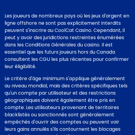
Les joueurs de nombreux pays où les jeux d'argent en
ligne offshore ne sont pas explicitement interdits
peuvent s'inscrire au CoolCat Casino. Cependant, il
peut y avoir des juridictions restreintes énumérées
dans les Conditions Générales du casino. Il est
essentiel que les futurs joueurs hors du Canada
consultent les CGU les plus récentes pour confirmer
leur éligibilité.
Le critère d'âge minimum s'applique généralement
au niveau mondial, mais des critères spécifiques tels
qu'un compte par utilisateur et des restrictions
géographiques doivent également être pris en
compte. Les utilisateurs provenant de territoires
blacklistés ou sanctionnés sont généralement
empêchés d'ouvrir des comptes ou peuvent voir
leurs gains annulés s'ils contournent les blocages