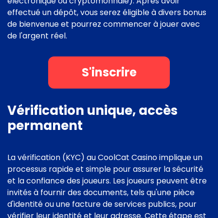
électronique ou cryptomonnaie). Après avoir
effectué un dépôt, vous serez éligible à divers bonus
de bienvenue et pourrez commencer à jouer avec
de l'argent réel.
S'inscrire
Vérification unique, accès
permanent
La vérification (KYC) au CoolCat Casino implique un
processus rapide et simple pour assurer la sécurité
et la confiance des joueurs. Les joueurs peuvent être
invités à fournir des documents, tels qu'une pièce
d'identité ou une facture de services publics, pour
vérifier leur identité et leur adresse. Cette étape est