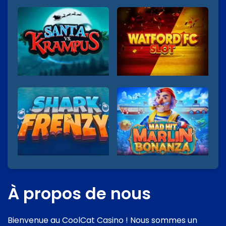
À propos de nous
Bienvenue au CoolCat Casino ! Nous sommes un